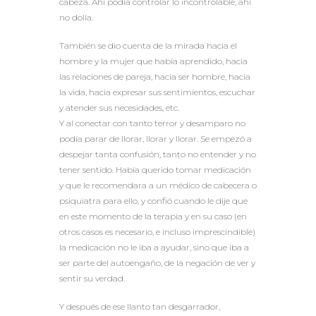
cabeza. Ahí podía controlar lo incontrolable, ahí
no dolía.
También se dio cuenta de la mirada hacia el
hombre y la mujer que había aprendido, hacia
las relaciones de pareja, hacia ser hombre, hacia
la vida, hacia expresar sus sentimientos, escuchar
y atender sus necesidades, etc.
Y al conectar con tanto terror y desamparo no
podía parar de llorar, llorar y llorar. Se empezó a
despejar tanta confusión, tanto no entender y no
tener sentido. Había querido tomar medicación
y que le recomendara a un médico de cabecera o
psiquiatra para ello, y confió cuando le dije que
en este momento de la terapia y en su caso (en
otros casos es necesario, e incluso imprescindible)
la medicación no le iba a ayudar, sino que iba a
ser parte del autoengaño, de la negación de ver y
sentir su verdad.
Y después de ese llanto tan desgarrador,