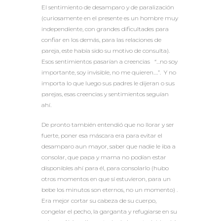
El sentimiento de desamparo y de paralización
(curiosamente en el presente es un hombre muy
independiente, con grandes dificultades para
confiar en los demás, para las relaciones de
pareja, este había sido su motivo de consulta).
Esos sentimientos pasarían a creencias “…no soy
importante, soy invisible, no me quieren….”. Y no
importa lo que luego sus padres le dijeran o sus
parejas, esas creencias y sentimientos seguían
ahí.
De pronto también entendió que no llorar y ser
fuerte, poner esa máscara era para evitar el
desamparo aun mayor, saber que nadie le iba a
consolar, que papa y mama no podían estar
disponibles ahí para él, para consolarlo (hubo
otros momentos en que sí estuvieron, para un
bebe los minutos son eternos, no un momento) .
Era mejor cortar su cabeza de su cuerpo,
congelar el pecho, la garganta y refugiarse en su