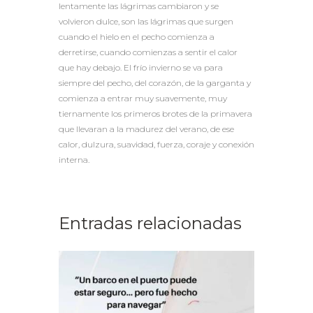
lentamente las lágrimas cambiaron y se
volvieron dulce, son las lágrimas que surgen
cuando el hielo en el pecho comienza a
derretirse, cuando comienzas a sentir el calor
que hay debajo. El frío invierno se va para
siempre del pecho, del corazón, de la garganta y
comienza a entrar muy suavemente, muy
tiernamente los primeros brotes de la primavera
que llevaran a la madurez del verano, de ese
calor, dulzura, suavidad, fuerza, coraje y conexión
interna.
Entradas relacionadas