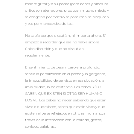
madre gritar y a su padre (para bebes y niños los
gritos son aterradores, producen mucho miedo y
se congelan por dentro, se paralizan, se bloquean
y eso permanece de adultos).
No sabía porque discutían, ni importa ahora. Sí
empezó a recordar que esa no había sido la
única discusión y que no discutían
regularmente.
El sentimiento de desamparo era profundo,
sentía la paralización en el pecho y la garganta,
la imposibilidad de ser visto en esa situación, la
invisibilidad, la no existencia. Los bebes SÓLO
SABEN QUE EXISTEN SI OTRO SER HUMANO
LOS VE. Los bebes no nacen sabiendo que están
vivos o que existen, saben que están vivos y que
existen al verse reflejados en otro ser humano, a
través de la interacción con la mirada, gestos,
sonidos, palabras,..