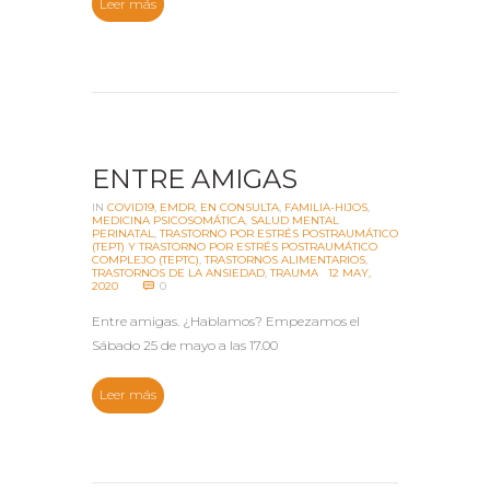
Leer más
ENTRE AMIGAS
IN
COVID19
,
EMDR
,
EN CONSULTA
,
FAMILIA-HIJOS
,
MEDICINA PSICOSOMÁTICA
,
SALUD MENTAL
PERINATAL
,
TRASTORNO POR ESTRÉS POSTRAUMÁTICO
(TEPT) Y TRASTORNO POR ESTRÉS POSTRAUMÁTICO
COMPLEJO (TEPTC)
,
TRASTORNOS ALIMENTARIOS
,
TRASTORNOS DE LA ANSIEDAD
,
TRAUMA
12 MAY,
2020
0
Entre amigas. ¿Hablamos? Empezamos el
Sábado 25 de mayo a las 17.00
Leer más