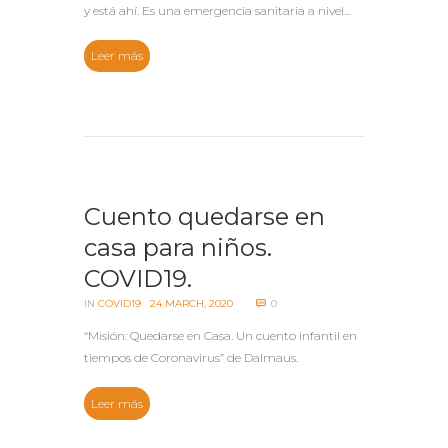
y está ahí. Es una emergencia sanitaria a nivel...
Leer más
Cuento quedarse en
casa para niños.
COVID19.
IN
COVID19
24 MARCH, 2020
0
“Misión: Quedarse en Casa. Un cuento infantil en
tiempos de Coronavirus” de Dalmaus.
Leer más