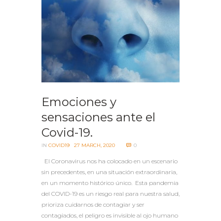
Emociones y
sensaciones ante el
Covid-19.
IN
COVID19
27 MARCH, 2020
0
El Coronavirus nos ha colocado en un escenario
sin precedentes, en una situación extraordinaria,
en un momento histórico único. Esta pandemia
del COVID-19 es un riesgo real para nuestra salud,
prioriza cuidarnos de contagiar y ser
contagiados, el peligro es invisible al ojo humano