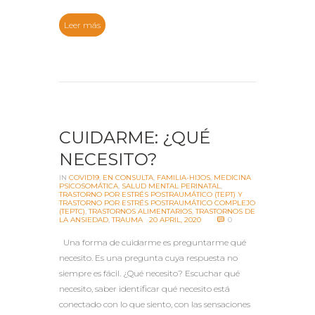
Leer más
CUIDARME: ¿QUÉ
NECESITO?
IN
COVID19
,
EN CONSULTA
,
FAMILIA-HIJOS
,
MEDICINA
PSICOSOMÁTICA
,
SALUD MENTAL PERINATAL
,
TRASTORNO POR ESTRÉS POSTRAUMÁTICO (TEPT) Y
TRASTORNO POR ESTRÉS POSTRAUMÁTICO COMPLEJO
(TEPTC)
,
TRASTORNOS ALIMENTARIOS
,
TRASTORNOS DE
LA ANSIEDAD
,
TRAUMA
20 APRIL, 2020
0
Una forma de cuidarme es preguntarme qué
necesito. Es una pregunta cuya respuesta no
siempre es fácil. ¿Qué necesito? Escuchar qué
necesito, saber identificar qué necesito está
conectado con lo que siento, con las sensaciones