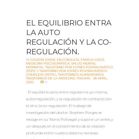
EL EQUILIBRIO ENTRA
LA AUTO
REGULACIÓN Y LA CO-
REGULACIÓN.
IN
COVID19
,
EMDR
,
EN CONSULTA
,
FAMILIA-HIJOS
,
MEDICINA PSICOSOMÁTICA
,
SALUD MENTAL
PERINATAL
,
TRASTORNO POR ESTRÉS POSTRAUMÁTICO
(TEPT) Y TRASTORNO POR ESTRÉS POSTRAUMÁTICO
COMPLEJO (TEPTC)
,
TRASTORNOS ALIMENTARIOS
,
TRASTORNOS DE LA ANSIEDAD
,
TRAUMA
28 APRIL,
2020
0
El equilibrio sano entre regularme yo misma,
autorregulación, y la regulación en contacto con
el otro, la co-regulación. El trabajo de
investigación del doctor Stephen Porges se
recoge en su Teoría Polivagal y supone un antes y
un después en el conocimiento de la relación
profunda entre nuestro sistema nervioso