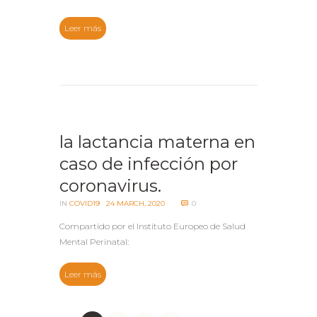
Leer más
la lactancia materna en
caso de infección por
coronavirus.
IN
COVID19
24 MARCH, 2020
0
Compartido por el Instituto Europeo de Salud
Mental Perinatal:
Leer más