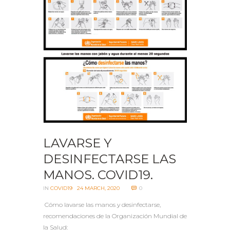
LAVARSE Y
DESINFECTARSE LAS
MANOS. COVID19.
IN
COVID19
24 MARCH, 2020
0
Cómo lavarse las manos y desinfectarse,
recomendaciones de la Organización Mundial de
la Salud: