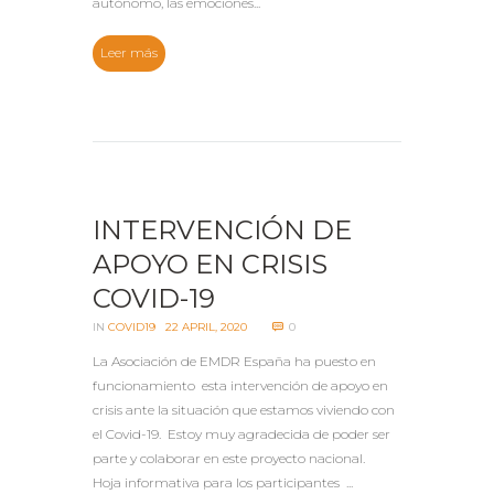
autónomo, las emociones...
Leer más
INTERVENCIÓN DE
APOYO EN CRISIS
COVID-19
IN
COVID19
22 APRIL, 2020
0
La Asociación de EMDR España ha puesto en
funcionamiento esta intervención de apoyo en
crisis ante la situación que estamos viviendo con
el Covid-19. Estoy muy agradecida de poder ser
parte y colaborar en este proyecto nacional.
Hoja informativa para los participantes ...