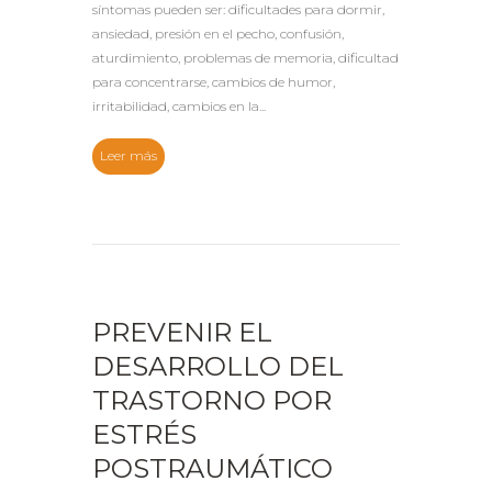
síntomas pueden ser: dificultades para dormir,
ansiedad, presión en el pecho, confusión,
aturdimiento, problemas de memoria, dificultad
para concentrarse, cambios de humor,
irritabilidad, cambios en la...
Leer más
PREVENIR EL
DESARROLLO DEL
TRASTORNO POR
ESTRÉS
POSTRAUMÁTICO