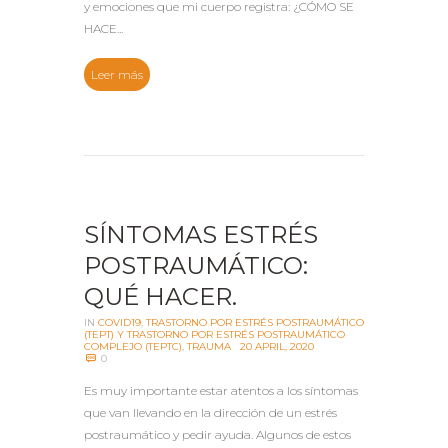
y emociones que mi cuerpo registra: ¿CÓMO SE
HACE...
Leer más
SÍNTOMAS ESTRÉS
POSTRAUMÁTICO:
QUÉ HACER.
IN
COVID19
,
TRASTORNO POR ESTRÉS POSTRAUMÁTICO
(TEPT) Y TRASTORNO POR ESTRÉS POSTRAUMÁTICO
COMPLEJO (TEPTC)
,
TRAUMA
20 APRIL, 2020
0
Es muy importante estar atentos a los síntomas
que van llevando en la dirección de un estrés
postraumático y pedir ayuda. Algunos de estos