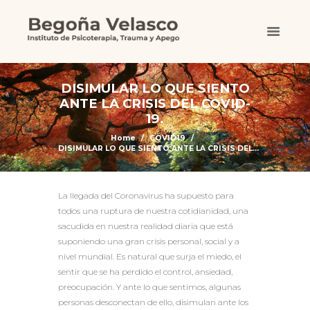
DISIMULAR LO QUE SIENTO
ANTE LA CRISIS DEL COVID-
19.
Home
COVID19
DISIMULAR LO QUE SIENTO ANTE LA CRISIS DEL...
La llegada del Coronavirus ha supuesto para
todos una ruptura de nuestra cotidianidad, una
sacudida en nuestra realidad diaria que está
suponiendo una gran crisis personal, social y a
nivel mundial. Es natural que surja el miedo, el
sentir que se ha perdido el control, ansiedad,
preocupación. Y ante lo que sentimos, algunas
personas desconectan de ello, disimulan ante los